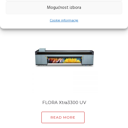
Mogućnost izbora
READ MORE
Cookie informacije
FLORA Xtra3300 UV
READ MORE