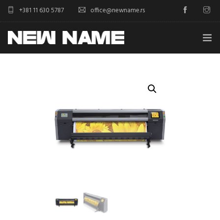
+381 11 630 5787
office@newname.rs
HOME
PROIZVODI
BOJE I MATERIJALI
O NAMA
KONTAKT