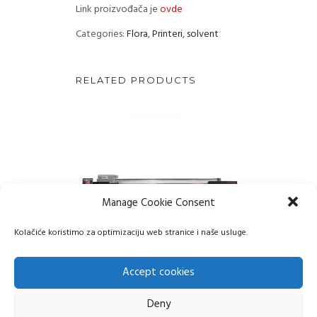
Link proizvođača je
ovde
Categories:
Flora
,
Printeri
,
solvent
RELATED PRODUCTS
Manage Cookie Consent
Kolačiće koristimo za optimizaciju web stranice i naše usluge.
Accept cookies
FLORA Xtra3300H
Deny