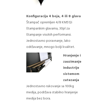
Konfiguracija 4 boje, 4 ili 8 glava
Štampač opremljen 4/8 KM512i
štamparskim glavama, 30pl za
štampanje visokih performansi.
Jednostavno poravnanje, lako
održavanje, mnogo bolji kvalitet.
Hranjenje i
zauzimanje
industrije
sistemom
zatezanja
Jednostavno rukovanje sa 100kg
medija, podržava stabilno hranjenje
medija bez bora.